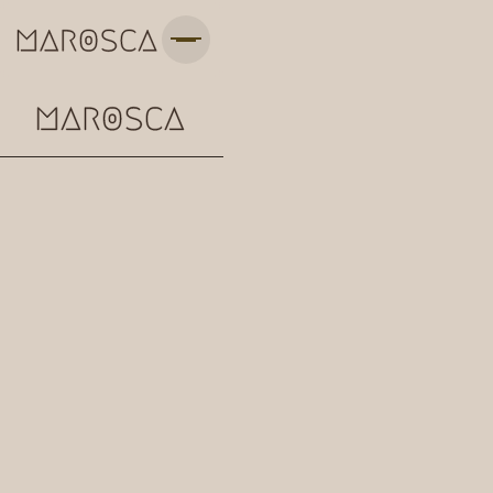
Zwambassadeurs to
the spore.
Het is schimmelrijkdom die dagelijks
inspireert, vernieuwt en regenereert in het
web van natuurlijke interconnectie.