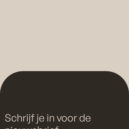
Wij zijn beiden lid van the Guild of Guides en werken
volgens de
Code of Conduct
.
Deze beroepsvereniging van facilitators is toegewijd aan
het waarborgen van professionaliteit, kwaliteit en
integriteit in de sector en de veiligheid van haar clienten.
Schrijf je in voor de