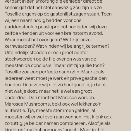
verpakt in een afkorting die eenieder direct de
kennis gaf dat het stel aanwezig zou zijn als ze
Toseille ergens op de gastenlijst zagen staan. Toen
wij een naam nodig hadden voor ons
paddenstoelen passieproject nodigden wij deze
zelfde vrienden uit voor een brainstorm avond.
Waar moest het over gaan? Wat zijn onze
kernwaarden? Wat vinden wij belangrijke termen?
Uiteindelijk stonden er een groot aantal
steekwoorden op de flip over en was van de
meesten de conclusie: ‘maar dit zijn jullie toch?’
Toseille zou een perfecte naam zijn. Maar zoals
iedereen weet moet je werk en privé gescheiden
houden. Daar zijn wij niet zo heel goed in, je bent
niet wat je doet, maar het is wel een groot
onderdeel. Dan moet het Marosca worden.
Marosca Mushrooms, bekt ook wel lekker zo'n
alliteratie. Tja, meeste stemmen gelden, al
moesten wij er wel even aan wennen. Het klonk ook
zo tuttig, je beider namen combineren. Alsof je als
kinderen ‘my first company’ speelt. Maar ja, het