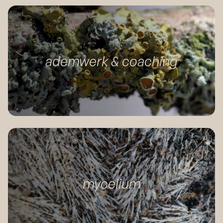
ademwerk & coaching
mycelium