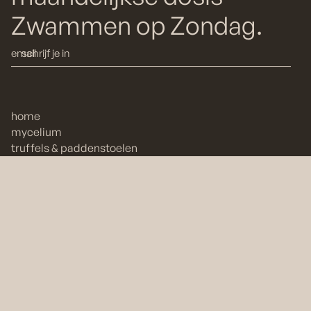
Zwammen op Zondag.
home
mycelium
truffels & paddenstoelen
macrodose
microdose
ademwerk & coaching