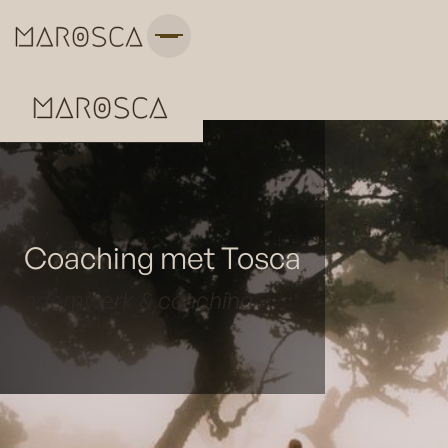
Coaching met Tosca
ademwerk & coaching