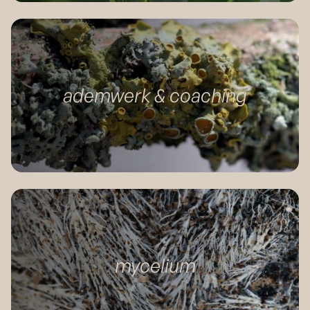
ademwerk & coaching
mycelium