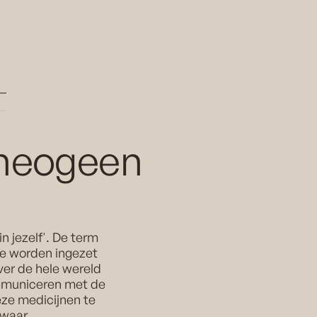
theogeen
in jezelf'. De term
ie worden ingezet
 over de hele wereld
mmuniceren met de
eze medicijnen te
 waar