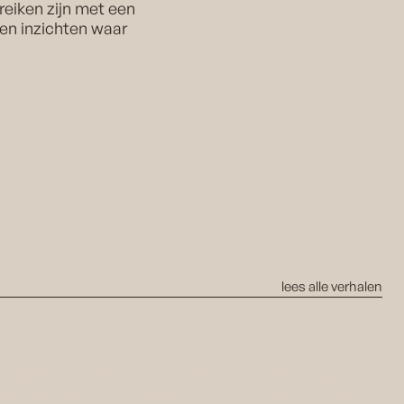
ereiken zijn met een
en inzichten waar
lees alle verhalen
appij is individualiteit een beetje buiten proportie
rdt verteld dat survival of the fittest de wet van de