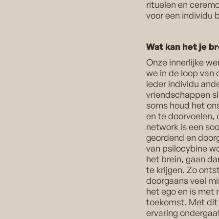
rituelen en cerem
voor een individu 
Wat kan het je b
Onze innerlijke w
we in de loop van 
ieder individu an
vriendschappen sl
soms houd het ons
en te doorvoelen, 
network is een soo
geordend en doorge
van psilocybine wo
het brein, gaan da
te krijgen. Zo ont
doorgaans veel mi
het ego en is met
toekomst. Met dit 
ervaring ondergaat