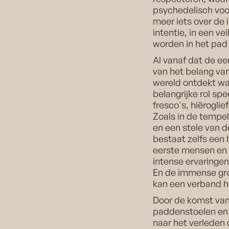
psychedelisch voo
meer iets over de 
intentie, in een ve
worden in het pa
Al vanaf dat de ee
van het belang va
wereld ontdekt wa
belangrijke rol s
fresco's, hiërogli
Zoals in de tempel
en een stele van d
bestaat zelfs een
eerste mensen en 
intense ervaringe
En de immense groe
kan een verband 
Door de komst van 
paddenstoelen en d
naar het verleden