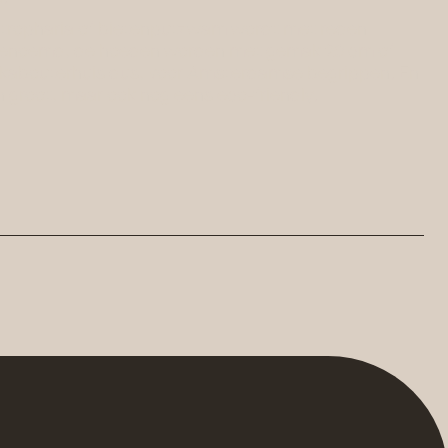
tropharia of bietenputzwam wordt met reden
genoemd, de hoeden worden met gemak 20 cm of
t kabouterhuis dus, voor Amsterdamse begrippen. En
en groot, maar ook nog eens eco-friendly.