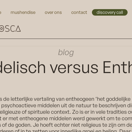
e
mushendise
over ons
contact
discovery call
blog
elisch versus En
s de letterlijke vertaling van entheogeen ‘het goddelijke 
 psychoactieve middelen uit de natuur te beschrijven d
religieuze of spirituele context. Zo is er in vele tradities
at er met entheogene middelen werd gewerkt om te co
 of de goden. Je hoeft echter niet religieus te zijn om d
ren of in te zetten voor innerlijke groei en heling. Daar