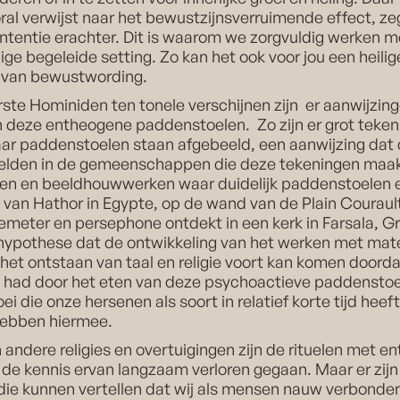
ral verwijst naar het bewustzijnsverruimende effect, z
intentie erachter. Dit is waarom we zorgvuldig werken m
ilige begeleide setting. Zo kan het ook voor jou een heil
d van bewustwording.
rste Hominiden ten tonele verschijnen zijn er aanwijzing
n deze entheogene paddenstoelen. Zo zijn er grot teken
ar paddenstoelen staan afgebeeld, een aanwijzing dat
peelden in de gemeenschappen die deze tekeningen maakt
efen en beeldhouwwerken waar duidelijk paddenstoelen ee
 van Hathor in Egypte, op de wand van de Plain Courault 
emeter en persephone ontdekt in een kerk in Farsala, Gr
 hypothese dat de ontwikkeling van het werken met mate
het ontstaan van taal en religie voort kan komen doord
n had door het eten van deze psychoactieve paddenstoel
i die onze hersenen als soort in relatief korte tijd hee
hebben hiermee.
andere religies en overtuigingen zijn de rituelen met e
e kennis ervan langzaam verloren gegaan. Maar er zijn n
 die kunnen vertellen dat wij als mensen nauw verbond