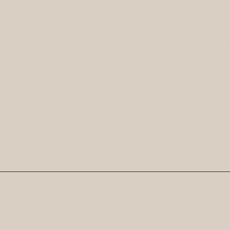
evolutie is en d
dat eigenlijk we
kunnen we veel
In de natuur sta
Het individu is
een community
Stropharia Rug
Een echte kabou
Vliegenzwam, m
moderners. Hij 
stylo Strophari