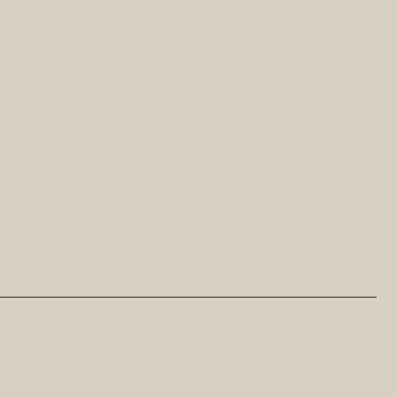
at in de natuur alles met elkaar concurreert. Maar is
l zo? Door met een open blik naar de natuur te kijken
 leren.
at niets op zichzelf. Alles is met elkaar in verbinding.
 een man-made concept. Zelfs ons eigen lichaam is
 van micro-organismen.
osoannulata
ter leeft lang en gelukkig in een sprookje van een
aar de Amsterdamse tuinkabouter zoekt iets
heeft een hippe pied-à-terre op de Grote Braak,
a.