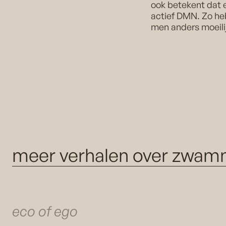
ook betekent dat er
actief DMN. Zo he
men anders moeilij
meer verhalen over zwa
eco of ego