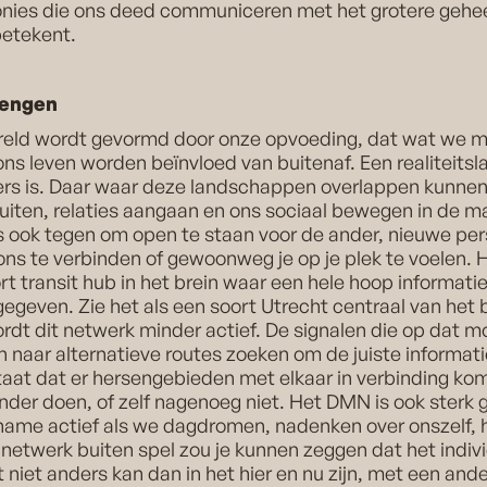
onies die ons deed communiceren met het grotere gehee
betekent.
rengen
ereld wordt gevormd door onze opvoeding, dat wat we
ons leven worden beïnvloed van buitenaf. Een realiteits
ders is. Daar waar deze landschappen overlappen kunne
uiten, relaties aangaan en ons sociaal bewegen in de m
 ook tegen om open te staan voor de ander, nieuwe per
ons te verbinden of gewoonweg je op je plek te voelen.
rt transit hub in het brein waar een hele hoop informati
geven. Zie het als een soort Utrecht centraal van het b
rdt dit netwerk minder actief. De signalen die op dat m
n naar alternatieve routes zoeken om de juiste informati
staat dat er hersengebieden met elkaar in verbinding ko
nder doen, of zelf nagenoeg niet. Het DMN is ook sterk
 name actief als we dagdromen, nadenken over onszelf, 
netwerk buiten spel zou je kunnen zeggen dat het indiv
 niet anders kan dan in het hier en nu zijn, met een and