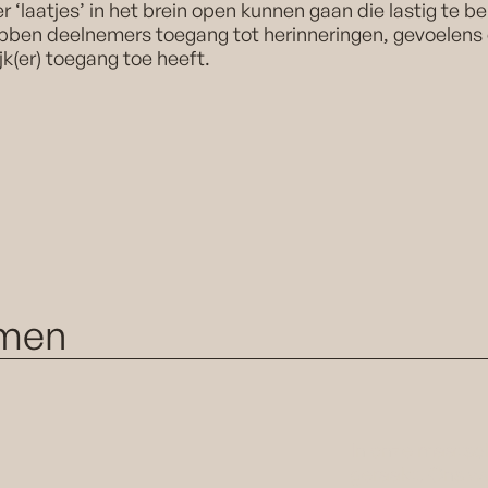
 ‘laatjes’ in het brein open kunnen gaan die lastig te b
bben deelnemers toegang tot herinneringen, gevoelens 
k(er) toegang toe heeft.
mmen
In onze maatsch
geraakt. Ons wo