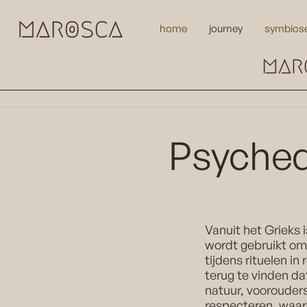
home
journey
symbios
Psyched
Vanuit het Grieks i
wordt gebruikt om
tijdens rituelen in 
terug te vinden d
natuur, voorouders
respecteren, waarde