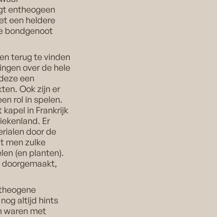
egt entheogeen
et een heldere
ige bondgenoot
en terug te vinden
ingen over de hele
 deze een
en. Ook zijn er
n rol in spelen.
kapel in Frankrijk
iekenland. Er
rialen door de
at men zulke
en (en planten).
ft doorgemaakt,
ntheogene
og altijd hints
en waren met