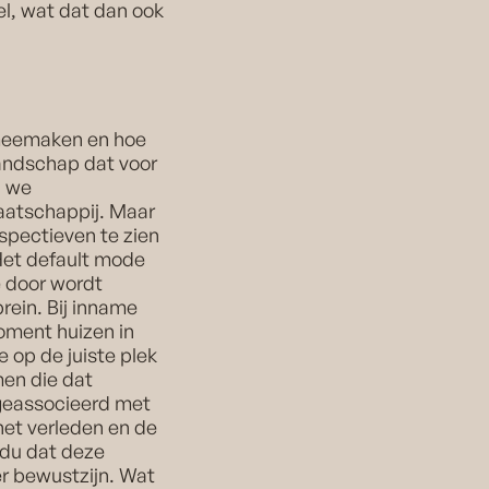
l, wat dat dan ook
 meemaken en hoe
landschap dat voor
n we
aatschappij. Maar
spectieven te zien
 Het default mode
e door wordt
rein. Bij inname
oment huizen in
e op de juiste plek
men die dat
 geassocieerd met
het verleden en de
idu dat deze
er bewustzijn. Wat