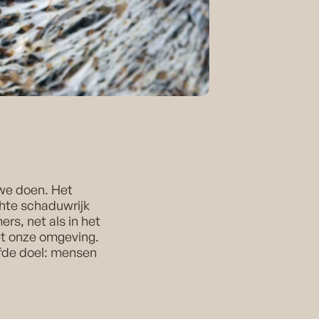
 we doen. Het
hte schaduwrijk
rs, net als in het
et onze omgeving.
lfde doel: mensen