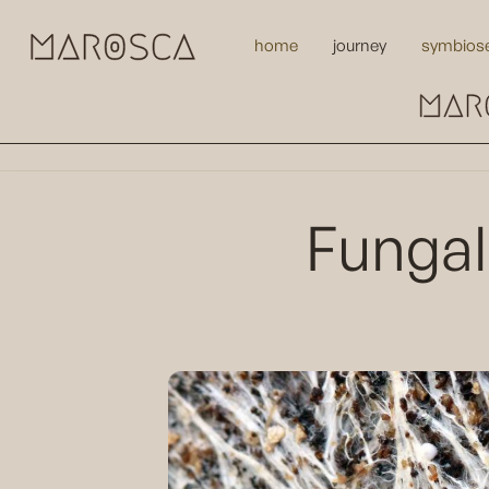
home
journey
symbios
Fungal