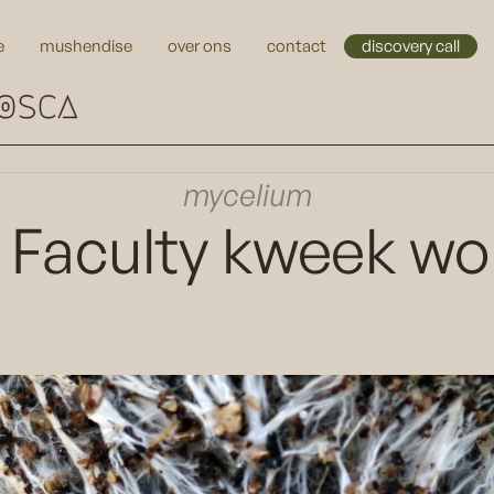
e
mushendise
over ons
contact
discovery call
mycelium
 Faculty kweek w