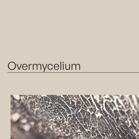
Over
mycelium