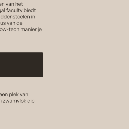
en van het
al faculty biedt
addenstoelen in
lus van de
low-tech manier je
 een plek van
n zwamvlok die